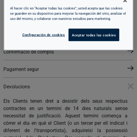
Al hacer clic en “Aceptar todas las cookies”, usted acepta que las cookies
se guarden en su dispositivo para mejorar la navegación del sitio, analizar el
Enviaments internacionals
uso del mismo, y colaborar con nuestros estudios para marketing.
Llista de preferits
Configuración de cookies
Aceptar todas las cookies
Confirmació de compra
Pagament segur
Devolucions
Els Clients tenen dret a desistir dels seus respectius
contractes en un termini de 14 dies naturals sense
necessitat de justificació. Aquest termini comença a
córrer el dia en què el Client (o un tercer per ell indicat i
diferent de l'transportista), adquireixi la possessió