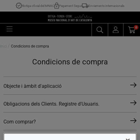
Botiga oficial del MNAC
Pagament Segur
Enviaments internacionals
0
/
Inici
Condicions de compra
Condicions de compra
Objecte i àmbit d'aplicació
Obligacions dels Clients. Registre d'Usuaris.
Com comprar?
Cistella de compra