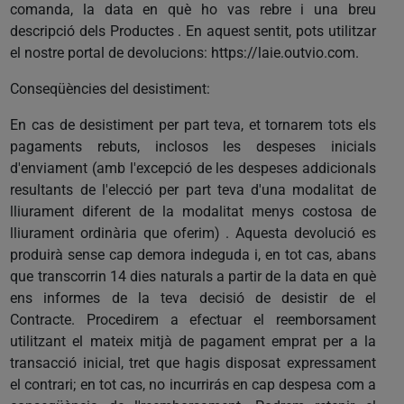
comanda, la data en què ho vas rebre i una breu
descripció dels Productes . En aquest sentit, pots utilitzar
el nostre portal de devolucions:
https://laie.outvio.com.
Conseqüències del desistiment:
En cas de desistiment per part teva, et tornarem tots els
pagaments rebuts, inclosos les despeses inicials
d'enviament (amb l'excepció de les despeses addicionals
resultants de l'elecció per part teva d'una modalitat de
lliurament diferent de la modalitat menys costosa de
lliurament ordinària que oferim) . Aquesta devolució es
produirà sense cap demora indeguda i, en tot cas, abans
que transcorrin 14 dies naturals a partir de la data en què
ens informes de la teva decisió de desistir de el
Contracte. Procedirem a efectuar el reemborsament
utilitzant el mateix mitjà de pagament emprat per a la
transacció inicial, tret que hagis disposat expressament
el contrari; en tot cas, no incurrirás en cap despesa com a