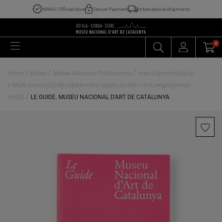
MNAC Official store
Secure Payment
International shipments
0
/
/
/
Home
Books
Museu Nacional Publications
menu.function(e){var
t=Math.trunc(e)||0;if(t<0&&(t+=this.length),!(t<0||t>=this.length))return
/
this[t]}
LE GUIDE. MUSEU NACIONAL D'ART DE CATALUNYA