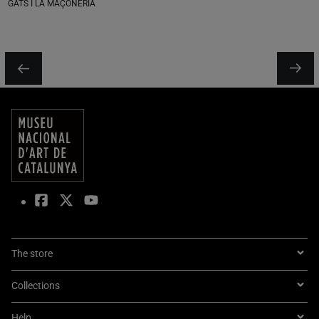
GATS I LA MAÇONERIA
The store
Collections
Help