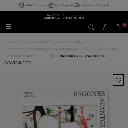
MNAC Official store
Secure Payment
International shipments
0
/
/
Home
Books
Collection, from the Romanesque to the 20th
/
century
menu.function(e){var t=Math.trunc(e)||0;if(t<0&&(t+=this.length),!
/
(t<0||t>=this.length))return this[t]}
PINTURA CATALANA. SEGONES
AVANTGUARDES