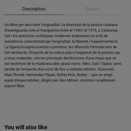
Description
Details
Un llibre per descobrir l'originalitat i la diversitat de la pintura catalana
d'avantguarda sota el franquisme.Entre el 1940 i el 1975, a Catalunya,
l'art i les posicions estètiques modernes esdevenen un acte de
resistència caracteritzat per l'originalitat, la llibertat i l'experimentació.
La figuració expressionista o primitiva, les diferents formulacions de
l'art abstracte, l'impacte de la cultura pop o l'expansió de la pintura cap
a nous materials, són les principals declinacions d'una etapa que va
ser testimoni de la maduresa dels grans noms -Miró, Dalí i Tàpies- però
també de l'empenta d'un estol de fins a vuitanta artistes -Guinovart,
Mari Chordà, Hernández Pijuan, Esther Boix, Brotat...- que un ampli
equip d'especialistes, dirigits per Àlex Mitrani, mostren i analitzenen
aquest llibre.
You will also like