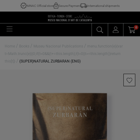
MNAC Official store
Secure Payment
International shipments
0
/
/
/
Home
Books
Museu Nacional Publications
menu.function(e){var
t=Math.trunc(e)||0;if(t<0&&(t+=this.length),!(t<0||t>=this.length))return
/
this[t]}
(SUPER)NATURAL ZURBARAN (ENG)