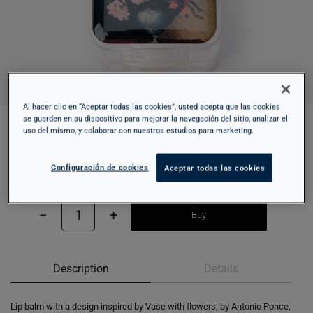
Al hacer clic en “Aceptar todas las cookies”, usted acepta que las cookies
se guarden en su dispositivo para mejorar la navegación del sitio, analizar el
uso del mismo, y colaborar con nuestros estudios para marketing.
LIP BALM – VASE WITH FLOWERS
Configuración de cookies
Aceptar todas las cookies
3,95 €
−
1
+
Buy
Description
Details
Lip balm with a design inspired by Vase with flowers, by Antonio Ponce,