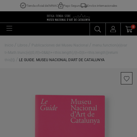
Tienda oficial del MNAC
Pago Seguro
Envíos internacionales
0
/
/
/
Inicio
Libros
Publicaciones del Museu Nacional
menu.function(e){var
t=Math.trunc(e)||0;if(t<0&&(t+=this.length),!(t<0||t>=this.length))return
/
this[t]}
LE GUIDE. MUSEU NACIONAL D'ART DE CATALUNYA