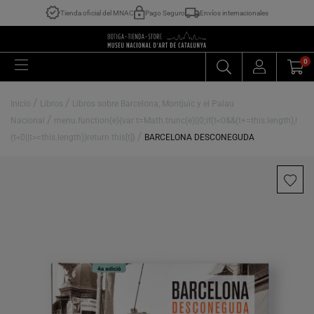
Tienda oficial del MNAC
Pago Seguro
Envíos internacionales
0
/
/
Inicio
Libros
Libros sobre Barcelona, Montjuïc y el Palau
/
Nacional
menu.function(e){var t=Math.trunc(e)||0;if(t<0&&(t+=this.length),!
/
(t<0||t>=this.length))return this[t]}
BARCELONA DESCONEGUDA