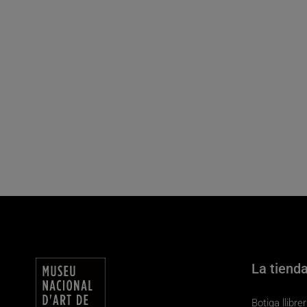
La tiend
Botiga llibr