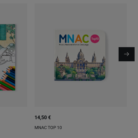
14,50 €
1
MNAC TOP 10
H