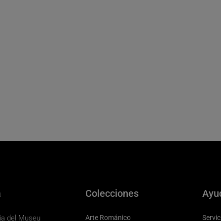
a
Colecciones
Ayu
eria del Museu
Arte Románico
Servic