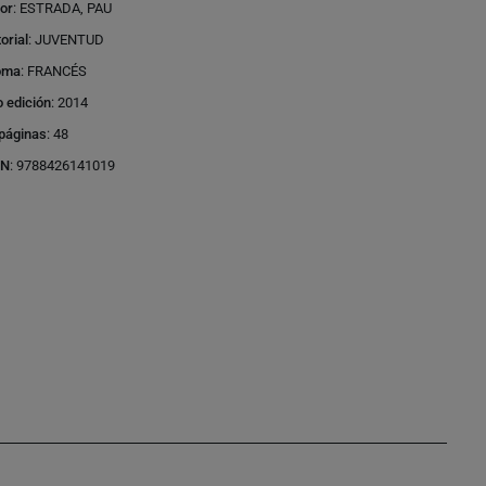
or
:
ESTRADA, PAU
torial
:
JUVENTUD
oma
:
FRANCÉS
 edición
:
2014
páginas
:
48
BN
:
9788426141019