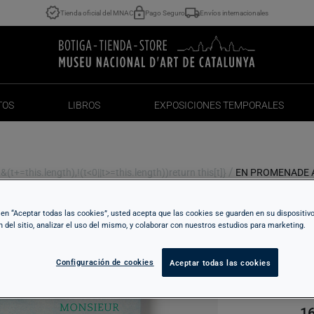
Tienda oficial del MNAC
Pago Seguro
Envíos internacionales
TOS
LIBROS
EXPOSICIONES TEMPORALES
TOS
LIBROS
EXPOSICIONES TEMPORALES
/
t+=this.length),!(t<0||t>=this.length))return this[t]}
EN PROMENADE 
c en “Aceptar todas las cookies”, usted acepta que las cookies se guarden en su dispositiv
E
n del sitio, analizar el uso del mismo, y colaborar con nuestros estudios para marketing.
G
Configuración de cookies
Aceptar todas las cookies
16