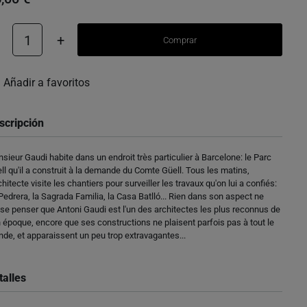
1
+
Comprar
Añadir a favoritos
scripción
sieur Gaudi habite dans un endroit très particulier à Barcelone: le Parc
ll qu'il a construit à la demande du Comte Güell. Tous les matins,
rchitecte visite les chantiers pour surveiller les travaux qu'on lui a confiés:
Pedrera, la Sagrada Familia, la Casa Batlló... Rien dans son aspect ne
sse penser que Antoni Gaudi est l'un des architectes les plus reconnus de
 époque, encore que ses constructions ne plaisent parfois pas à tout le
de, et apparaissent un peu trop extravagantes...
talles