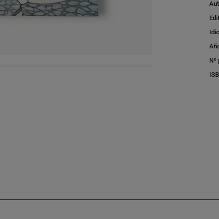
Aut
Edi
Idi
Año
Nº 
IS