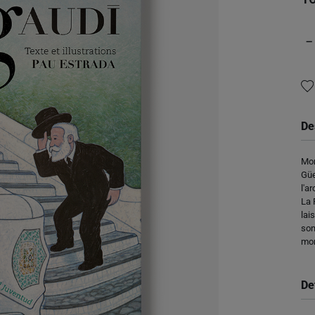
−
De
Mon
Güe
l'a
La 
lai
son
mon
De