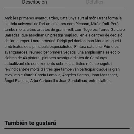
Descripción
Detalles
Amb les primeres avantguardes, Catalunya surt al món i transforma la
història universal de l'art amb pintors com Picasso, Miró o Dalí. Però
també molts altres artistes de gran nivell, com Togores, Torres-García o
Barradas, que assoliran un prestigi majúscul en els centres de decisió
de l'art europeu i nord-americà. Dirigit pel doctor Joan Maria Minguet i
amb textos dels principals especialistes, Pintura catalana. Primeres
avantguardes, reuneix, per primera vegada, una amplíssima selecció
d'obres de 40 pintors i pintores avantguardistes de Catalunya,
actualitzant els coneixements sobre els artistes més coneguts i
reivindicant-ne molts d'altres que també van participar d'aquella gran
revolució cultural: Garcia Lamolla, Ángeles Santos, Joan Massanet,
Àngel Planells, Artur Carbonell o Joan Sandalinas, entre d'altres.
También te gustará