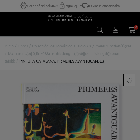
Tienda oficial del MNAC
Pago Seguro
Envíos internacionales
0
/
/
/
Inicio
Libros
Colección, del románico al siglo XX
menu.function(e){var
t=Math.trunc(e)||0;if(t<0&&(t+=this.length),!(t<0||t>=this.length))return
/
this[t]}
PINTURA CATALANA. PRIMERES AVANTGUARDES