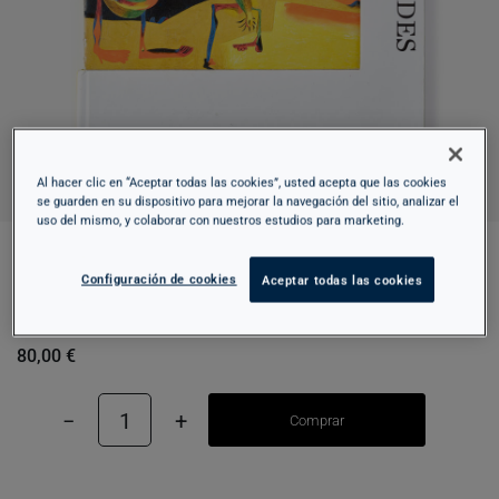
Al hacer clic en “Aceptar todas las cookies”, usted acepta que las cookies
se guarden en su dispositivo para mejorar la navegación del sitio, analizar el
uso del mismo, y colaborar con nuestros estudios para marketing.
Configuración de cookies
PINTURA CATALANA. PRIMERES
Aceptar todas las cookies
AVANTGUARDES
80,00 €
−
1
+
Comprar