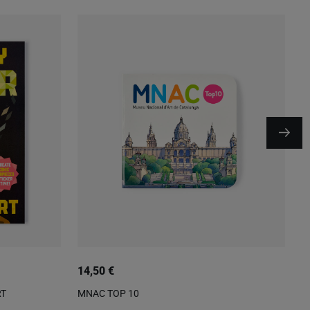
14,50 €
1
RT
MNAC TOP 10
C