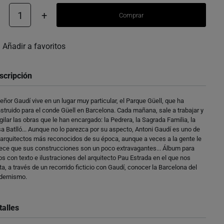
1
+
Comprar
Añadir a favoritos
scripción
señor Gaudí vive en un lugar muy particular, el Parque Güell, que ha
struido para el conde Güell en Barcelona. Cada mañana, sale a trabajar y
igilar las obras que le han encargado: la Pedrera, la Sagrada Familia, la
a Batlló... Aunque no lo parezca por su aspecto, Antoni Gaudí es uno de
 arquitectos más reconocidos de su época, aunque a veces a la gente le
ece que sus construcciones son un poco extravagantes... Álbum para
os con texto e ilustraciones del arquitecto Pau Estrada en el que nos
ita, a través de un recorrido ficticio con Gaudí, conocer la Barcelona del
dernismo.
talles