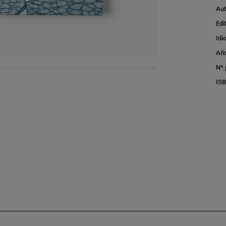
Aut
Edi
Idi
Año
Nº 
IS