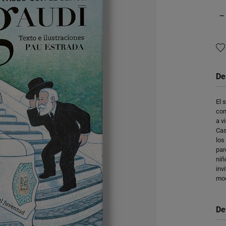
−
De
El 
con
a v
Cas
los
par
niñ
inv
mo
De