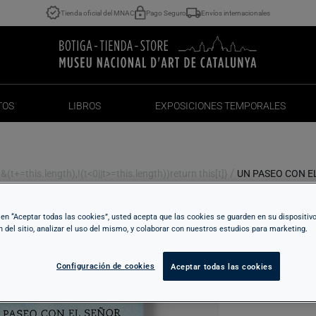
Tienda oficial del MNAC
Pago Seguro
Envíos internacionales
TOS
LIBROS
EXPOSICIONES TEMPORALES
TOS
LIBROS
EXPOSICIONES TEMPORALES
/
t+=this.length),!(t<0||t>=this.length))return this[t]}
UN PASEO CON E
c en “Aceptar todas las cookies”, usted acepta que las cookies se guarden en su dispositiv
U
n del sitio, analizar el uso del mismo, y colaborar con nuestros estudios para marketing.
Configuración de cookies
Aceptar todas las cookies
16