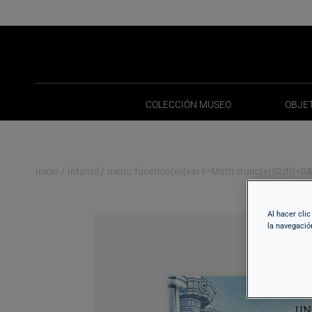
COLECCIÓN MUSEO
OBJE
COLECCIÓN MUSEO
OBJE
/
/
Inicio
Infantil
menu.function(e){var t=Math.trunc(e)||0;if(t<0&&(
Al hacer cli
la navegació