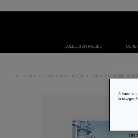
COLECCIÓN MUSEO
OBJE
COLECCIÓN MUSEO
OBJE
/
/
Inicio
Infantil
menu.function(e){var t=Math.trunc(e)||0;if(t<0&&(
Al hacer cli
la navegació