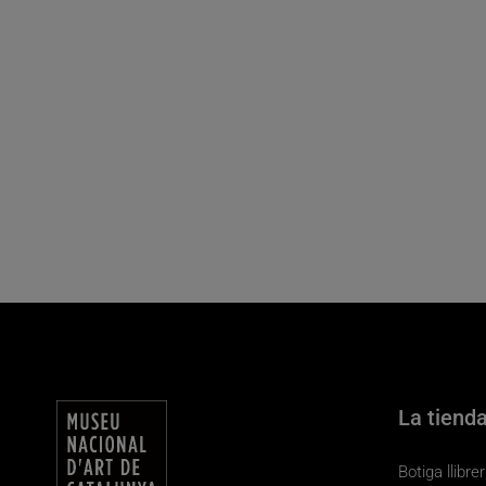
La tiend
Botiga llibr