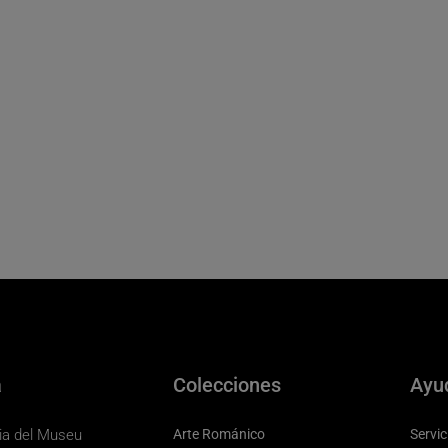
a
Colecciones
Ayu
eria del Museu
Arte Románico
Servic