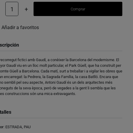
1
+
Comprar
Añadir a favoritos
scripción
recorregut fictici amb Gaudí, a conèixer la Barcelona del modernisme. El
yor Gaudí viu en un lloc molt particular, el Park Güell, que ha construït per
comte Güell a Barcelona. Cada matí, surt a treballar i a vigilar les obres que
han encarregat: la Pedrera, la Sagrada Família, la casa Batlló. Encara que
ho sembli pel seu aspecte, Antoni Gaudí és un dels arquitectes més
oneguts de la seva època, però de vegades a la gent li sembla que les
es construccions són una mica extravagants.
talles
or
:
ESTRADA, PAU