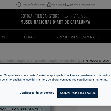
Tienda oficial del MNAC
Pago Seguro
Envíos internacionales
TOS
LIBROS
EXPOSICIONES TEMPORALES
TOS
LIBROS
EXPOSICIONES TEMPORALES
/
t+=this.length),!(t<0||t>=this.length))return this[t]}
UN PASSEIG AMB
c en “Aceptar todas las cookies”, usted acepta que las cookies se guarden en su dispositiv
U
n del sitio, analizar el uso del mismo, y colaborar con nuestros estudios para marketing.
Configuración de cookies
Aceptar todas las cookies
16