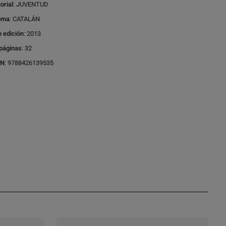
torial
:
JUVENTUD
oma
:
CATALÁN
 edición
:
2013
páginas
:
32
BN
:
9788426139535