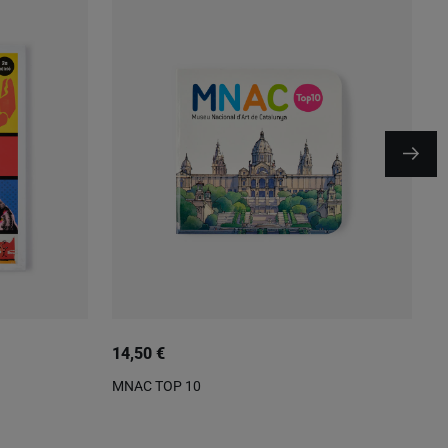
14,50 €
7
MNAC TOP 10
P