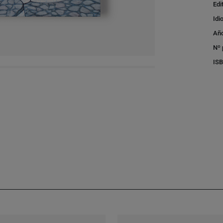
Edi
Idi
Año
Nº 
IS