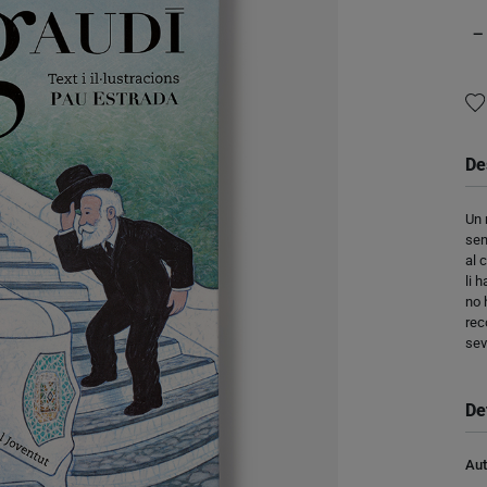
−
De
Un 
sen
al 
li 
no 
rec
sev
De
Aut