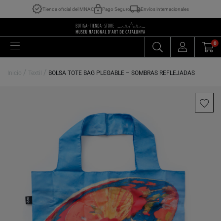
Tienda oficial del MNAC
Pago Seguro
Envíos internacionales
0
/
/
Inicio
Textil
BOLSA TOTE BAG PLEGABLE – SOMBRAS REFLEJADAS