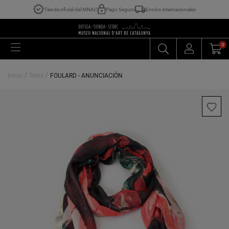
Tienda oficial del MNAC
Pago Seguro
Envíos internacionales
0
/
/
Inicio
Textil
FOULARD - ANUNCIACIÓN