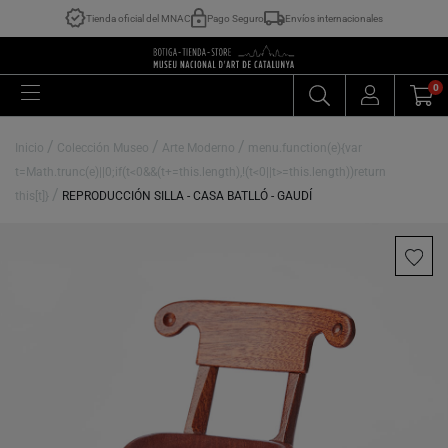
Tienda oficial del MNAC
Pago Seguro
Envíos internacionales
0
/
/
/
Inicio
Colección Museo
Arte Moderno
menu.function(e){var
t=Math.trunc(e)||0;if(t<0&&(t+=this.length),!(t<0||t>=this.length))return
/
this[t]}
REPRODUCCIÓN SILLA - CASA BATLLÓ - GAUDÍ