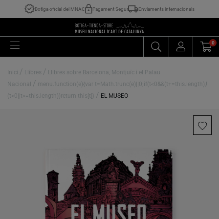
Botiga oficial del MNAC
Pagament Segur
Enviaments internacionals
0
/
/
Inici
Llibres
Llibres sobre Barcelona, Montjuïc i el Palau
/
Nacional
menu.function(e){var t=Math.trunc(e)||0;if(t<0&&(t+=this.length),!
/
(t<0||t>=this.length))return this[t]}
EL MUSEO