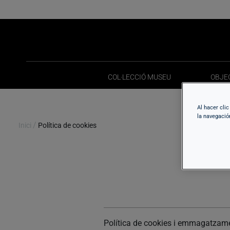
COL·LECCIÓ MUSEU
OBJE
COL·LECCIÓ MUSEU
OBJE
Al hacer cli
la navegació
/
Inici
Política de cookies
Política de cookies i emmagatzame