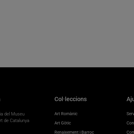
a
Col·leccions
Aj
eria del Museu
Art Romànic
Serv
rt de Catalunya
Art Gòtic
Con
Renaixement i Barroc
Com