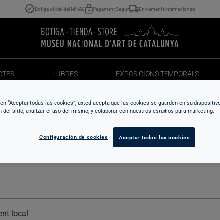
Botiga oficial del MNAC
Pagament Segur
Enviaments internacionals
CTES
LLIBRES
EXPOSICIONS TEMPORALS
CTES
LLIBRES
EXPOSICIONS TEMPORALS
c en “Aceptar todas las cookies”, usted acepta que las cookies se guarden en su dispositiv
n del sitio, analizar el uso del mismo, y colaborar con nuestros estudios para marketing.
Configuración de cookies
Aceptar todas las cookies
Política de cookies
nt local