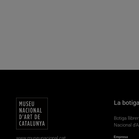
La botig
Botiga llibr
Nacional d'A
www.museunacional.cat