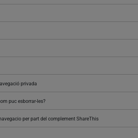
avegació privada
com puc esborrar-les?
va navegacio per part del complement ShareThis