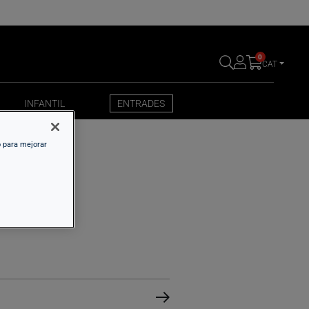
0
CAT
INFANTIL
ENTRADES
INFANTIL
ENTRADES
o para mejorar