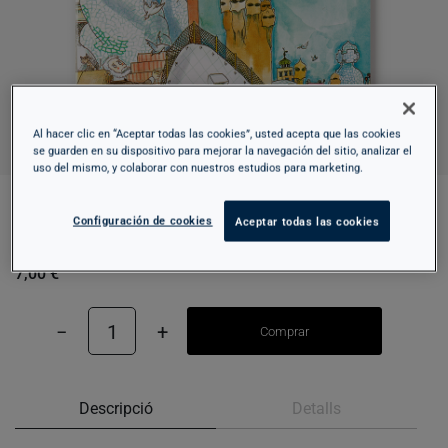
Al hacer clic en “Aceptar todas las cookies”, usted acepta que las cookies
se guarden en su dispositivo para mejorar la navegación del sitio, analizar el
uso del mismo, y colaborar con nuestros estudios para marketing.
Configuración de cookies
Aceptar todas las cookies
LITTLE STORY OF GAUDÍ
7,00 €
−
1
+
Comprar
Descripció
Detalls