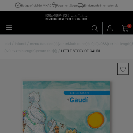
Botiga oficial del MNAC
Pagament Segur
Enviaments internacionals
0
/
/
Inici
Infantil
menu.function(e){var t=Math.trunc(e)||0;if(t<0&&(t+=this.length),!
/
(t<0||t>=this.length))return this[t]}
LITTLE STORY OF GAUDÍ