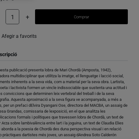
1
+
Comprar
Afegir a favorits
scripció
esta publicació presenta lobra de Mari Chordà (Amposta, 1942),
adora multidisciplinar que utilitza la imatge, el llenguatge i lacció social,
ments inherents a la seva vida, com a material per la seva obra. Lartista,
poeta i lactivista formen un vincle indissociable que sustenta una actitud i
s conviccions que determinen leix vertebral del treball i de la seva
grafia. Aquesta aproximació a la seva figura ve acompanyada, a més a
, per un prefaci dElvira Dyangani Ose, directora del MACBA, un assaig de
esa Grandas, comissaria de lexposició, en el que analitza les
licacions formals i polítiques que travessen lobra de Chordà, un text de
 Arza sobre lambivalència entre lart i la joguina, un text de Claudia Elies
 aborda a la poesia de Chordà des duna perspectiva visual i en relació
 pràctiques dartistes més joves, un assaig dAndrea Soto Calderón