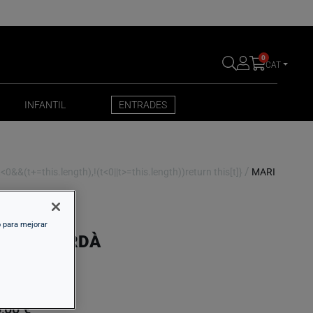
0
CAT
INFANTIL
ENTRADES
INFANTIL
ENTRADES
/
0&&(t+=this.length),!(t<0||t>=this.length))return this[t]}
MARI
o para mejorar
ARI CHORDÀ
,00 €