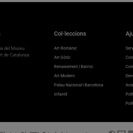
a
Col·leccions
Aj
eria del Museu
Art Romànic
Serv
rt de Catalunya
Art Gòtic
Con
Renaixement i Barroc
Com
Art Modern
Dev
Palau Nacional i Barcelona
Avis
Infantil
Polí
Polí