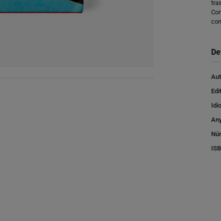
tra
Con
com
De
Aut
Edi
Idi
Any
Núm
IS