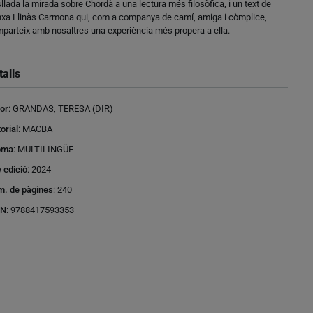
sllada la mirada sobre Chordà a una lectura més filosòfica, i un text de
xa Llinàs Carmona qui, com a companya de camí, amiga i còmplice,
parteix amb nosaltres una experiència més propera a ella.
talls
or
:
GRANDAS, TERESA (DIR)
torial
:
MACBA
oma
:
MULTILINGÜE
 edició
:
2024
. de pàgines
:
240
BN
:
9788417593353