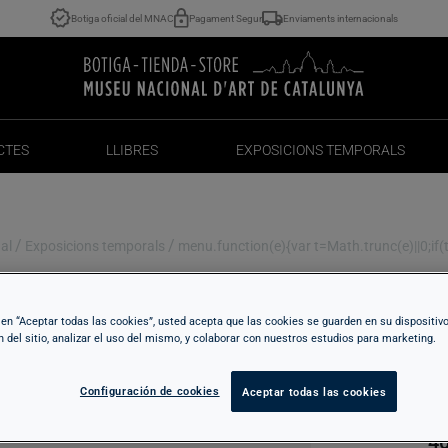
Botiga oficial del MNAC
Pagament Segur
Enviaments internacionals
CTES
LLIBRES
EXPOSICIONS TEMPORALS
CTES
LLIBRES
EXPOSICIONS TEMPORALS
/
/
al
Exposicions temporals
menu.function(e){var t=Math.trunc(e)||0;if(t<
c en “Aceptar todas las cookies”, usted acepta que las cookies se guarden en su dispositiv
M
n del sitio, analizar el uso del mismo, y colaborar con nuestros estudios para marketing.
Configuración de cookies
Aceptar todas las cookies
40