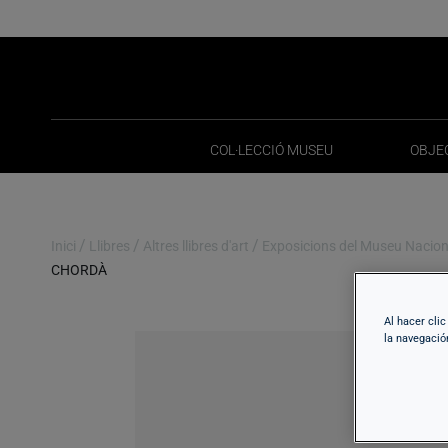
COL·LECCIÓ MUSEU
OBJE
COL·LECCIÓ MUSEU
OBJE
/
/
/
Inici
Llibres
Altres llibres d'art
Exposicions del Museu Nacion
CHORDÀ
Al hacer cli
la navegació