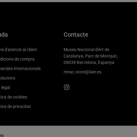
uda
Contacte
ei d'atenció al client
Museu Nacional d'Art de
Catalunya, Parc de Montjuïc,
dicions de compra
08038 Barcelona, Espanya
andes internacionals
mnac.store@laie.es
olucions
 legal
tica de cookies
tica de privacitat