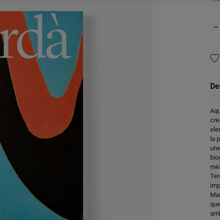
−
De
Aqu
cre
ele
la 
une
bio
més
Ter
imp
Mar
que
amb