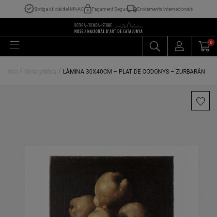
Botiga oficial del MNAC
Pagament Segur
Enviaments internacionals
0
/
/
Inici
Obra gràfica
LÀMINA 30X40CM – PLAT DE CODONYS – ZURBARÁN