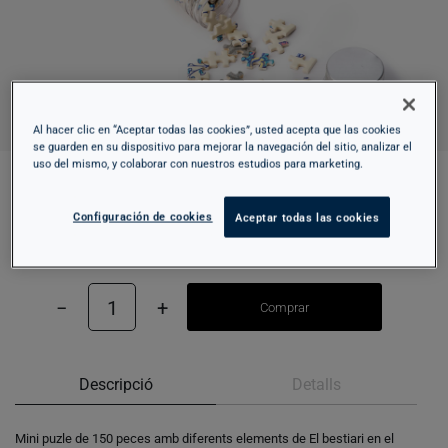
Al hacer clic en “Aceptar todas las cookies”, usted acepta que las cookies
se guarden en su dispositivo para mejorar la navegación del sitio, analizar el
uso del mismo, y colaborar con nuestros estudios para marketing.
MINI PUZLE – BESTIARI ROMÀNIC INFANTIL
Configuración de cookies
Aceptar todas las cookies
10,95 €
−
1
+
Comprar
Descripció
Detalls
Mini puzle de 150 peces amb diferents elements de El bestiari en el