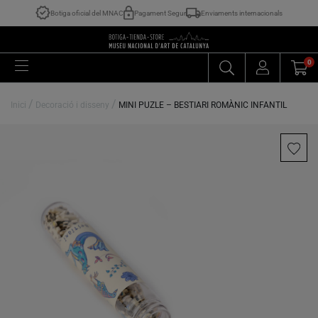
Botiga oficial del MNAC
Pagament Segur
Enviaments internacionals
0
/
/
Inici
Decoració i disseny
MINI PUZLE – BESTIARI ROMÀNIC INFANTIL