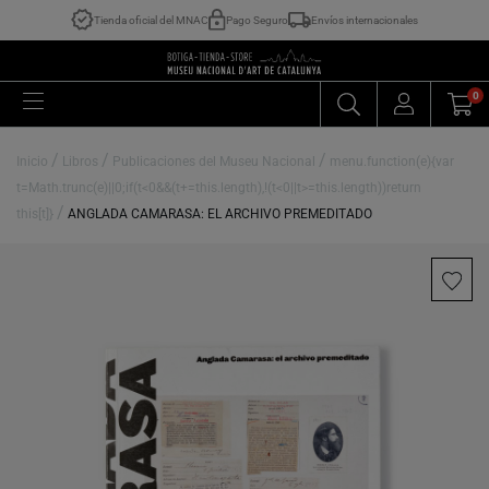
Tienda oficial del MNAC
Pago Seguro
Envíos internacionales
0
/
/
/
Inicio
Libros
Publicaciones del Museu Nacional
menu.function(e){var
t=Math.trunc(e)||0;if(t<0&&(t+=this.length),!(t<0||t>=this.length))return
/
this[t]}
ANGLADA CAMARASA: EL ARCHIVO PREMEDITADO