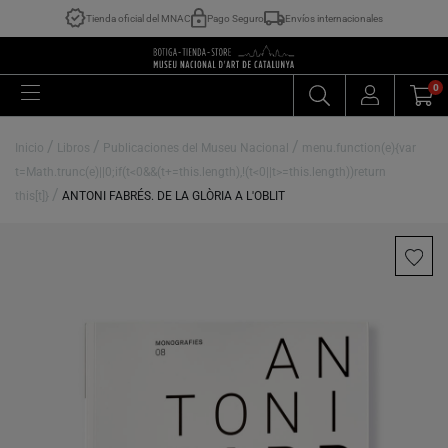
Tienda oficial del MNAC
Pago Seguro
Envíos internacionales
0
/
/
/
Inicio
Libros
Publicaciones del Museu Nacional
menu.function(e){var
t=Math.trunc(e)||0;if(t<0&&(t+=this.length),!(t<0||t>=this.length))return
/
this[t]}
ANTONI FABRÉS. DE LA GLÒRIA A L'OBLIT