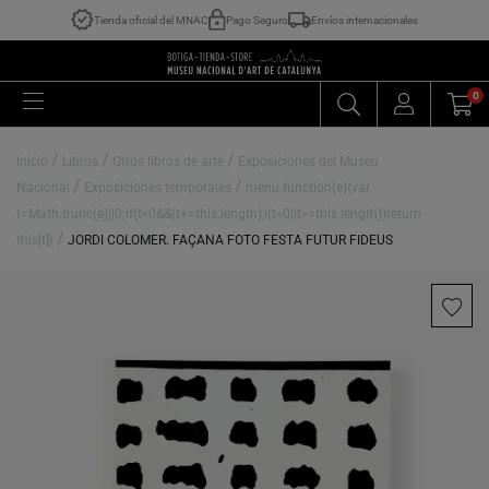
Tienda oficial del MNAC
Pago Seguro
Envíos internacionales
0
/
/
/
Inicio
Libros
Otros libros de arte
Exposiciones del Museu
/
/
Nacional
Exposiciones temporales
menu.function(e){var
t=Math.trunc(e)||0;if(t<0&&(t+=this.length),!(t<0||t>=this.length))return
/
this[t]}
JORDI COLOMER. FAÇANA FOTO FESTA FUTUR FIDEUS