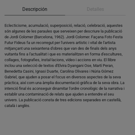
Descripción
Detalles
Eclecticisme, acumulació, superposició, relació, celebració, aquestes
són algunes de les paraules que serveixen per descriure la publicació
de Jordi Colomer (Barcelona, 1962). Jordi Colomer. Façana Foto Festa
Futur Fideus fa un recorregut per l'univers artístic i vital de l'artista
mitjançant una seixantena d'obres que van des de finals dels anys
vuitanta fins a l'actualitat i que es materialitzen en forma d'escultures,
collages, fotografies, instal·lacions, vídeo i accions en viu. El llibre
inclou una selecció de textos d'Elvira Dyangani Ose, Martí Peran,
Benedetta Casini, Ignasi Duarte, Carolina Olivares i Núria Gómez
Gabriel, que ajuden a posar el focus en diversos aspectes de la seva
pràctica, així com una àmplia documentació gràfica de la seva obra. La
intenció final és aconseguir dinamitar l'ordre cronològic de la narrativa i
establir una contaminació de relats que ajuden a entendre el seu
univers. La publicació consta de tres edicions separades en castellà,
català i anglès.