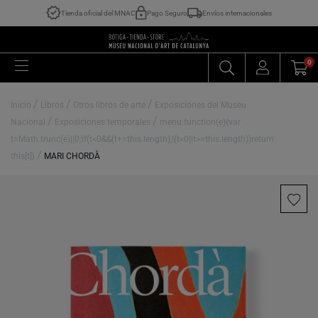
Tienda oficial del MNAC
Pago Seguro
Envíos internacionales
0
/
/
/
Inicio
Libros
Otros libros de arte
Exposiciones del Museu
/
/
Nacional
Exposiciones temporales
menu.function(e){var
t=Math.trunc(e)||0;if(t<0&&(t+=this.length),!(t<0||t>=this.length))return
/
this[t]}
MARI CHORDÀ