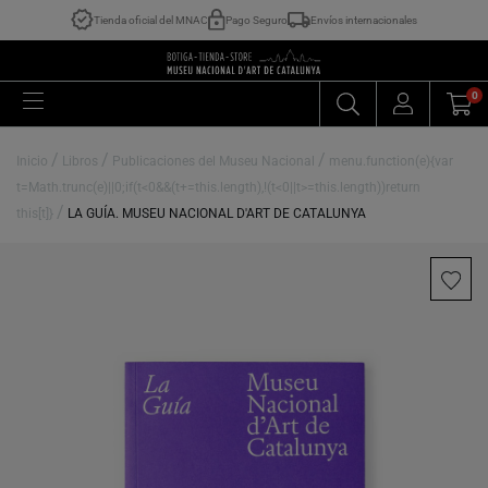
Tienda oficial del MNAC
Pago Seguro
Envíos internacionales
0
/
/
/
Inicio
Libros
Publicaciones del Museu Nacional
menu.function(e){var
t=Math.trunc(e)||0;if(t<0&&(t+=this.length),!(t<0||t>=this.length))return
/
this[t]}
LA GUÍA. MUSEU NACIONAL D'ART DE CATALUNYA