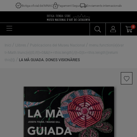
Botiga oficial del MNAC
Pagament Segur
Enviaments internacionals
0
/
/
/
Inici
Llibres
Publicacions del Museu Nacional
menu.function(e){var
t=Math.trunc(e)||0;if(t<0&&(t+=this.length),!(t<0||t>=this.length))return
/
this[t]}
LA MÀ GUIADA. DONES VISIONÀRIES