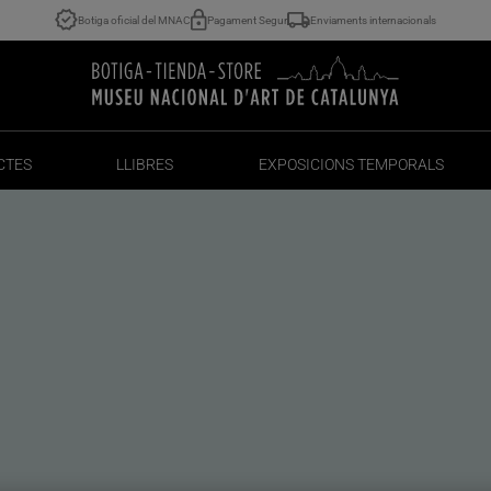
Botiga oficial del MNAC
Pagament Segur
Enviaments internacionals
CTES
LLIBRES
EXPOSICIONS TEMPORALS
CTES
LLIBRES
EXPOSICIONS TEMPORALS