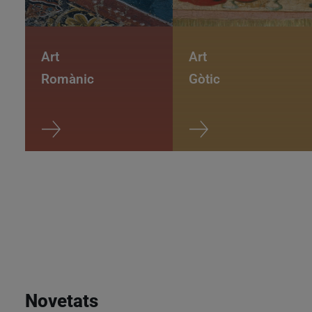
Art
Art
Romànic
Gòtic
Novetats