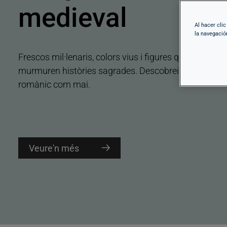
De l'art de Ramon Casas al de Lluís Masriera, del gen
Al hacer cli
la navegació
Gaudí a l'audàcia del Noucentisme, submergeix-te en
univers on la creativitat trenca esquemes i l'art es
reinventa.
Veure'n més