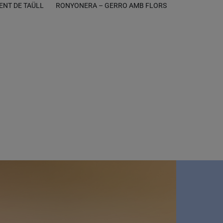
ENT DE TAÜLL
RONYONERA – GERRO AMB FLORS
P