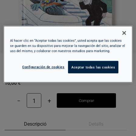
Al hacer clic en “Aceptar todas las cookies”, usted acepta que las cookies
se guarden en su dispositivo para mejorar la navegación del sitio, analizar el
uso del mismo, y colaborar con nuestros estudios para marketing.
Configuración de cookies
Aceptar todas las cookies
UN PASSEIG AMB EL SENYOR GAUDÍ
16,00 €
−
1
+
Comprar
Descripció
Detalls