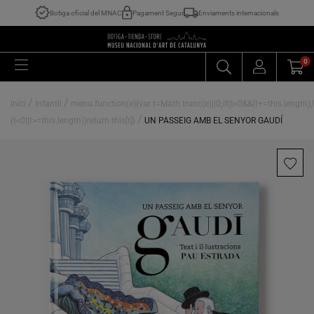
Botiga oficial del MNAC
Pagament Segur
Enviaments internacionals
0
/
/
Inici
Infantil
menu.function(e){var t=Math.trunc(e)||0;if(t<0&&(t+=this.length),!
/
(t<0||t>=this.length))return this[t]}
UN PASSEIG AMB EL SENYOR GAUDÍ