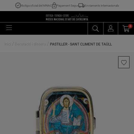
Botiga oficial del MNAC
Pagament Segur
Enviaments internacionals
0
/
/
Inici
Decoració i disseny
PASTILLER - SANT CLIMENT DE TAÜLL