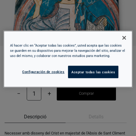
Al hacer clic en “Aceptar todas las cookies”, usted acepta que las cookies
se guarden en su dispositivo para mejorar la navegación del sitio, analizar el
uso del mismo, y colaborar con nuestros estudios para marketing.
NECESSER - SANT CLIMENT DE TAÜLL
Configuración de cookies
Aceptar todas las cookies
14,95 €
−
1
+
Comprar
Descripció
Detalls
Necesser amb disseny del Crist en majestat de l'Absis de Sant Climent