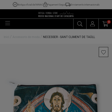
Botiga oficial del MNAC
Pagament Segur
Enviaments internacionals
0
/
/
Inici
Accessoris de moda
NECESSER - SANT CLIMENT DE TAÜLL