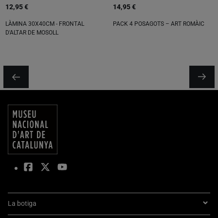
12,95 €
14,95 €
LÀMINA 30X40CM - FRONTAL
PACK 4 POSAGOTS – ART ROMÀIC
D'ALTAR DE MOSOLL
La botiga