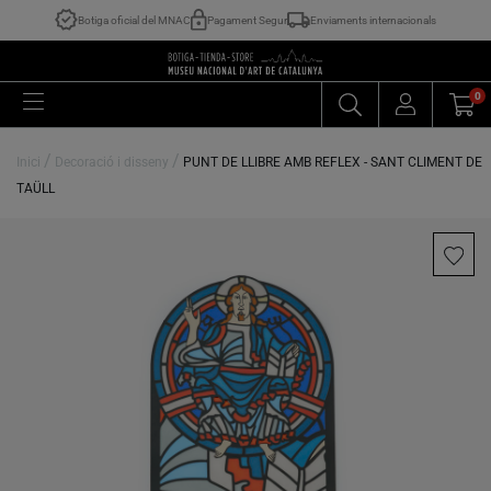
Botiga oficial del MNAC
Pagament Segur
Enviaments internacionals
0
/
/
Inici
Decoració i disseny
PUNT DE LLIBRE AMB REFLEX - SANT CLIMENT DE
TAÜLL