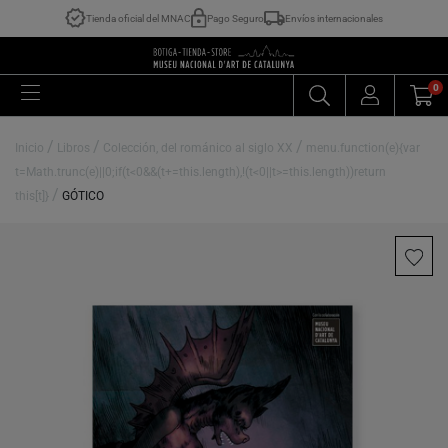
Tienda oficial del MNAC
Pago Seguro
Envíos internacionales
0
/
/
/
Inicio
Libros
Colección, del románico al siglo XX
menu.function(e){var
t=Math.trunc(e)||0;if(t<0&&(t+=this.length),!(t<0||t>=this.length))return
/
this[t]}
GÓTICO