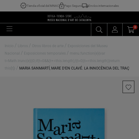
Tienda oficial del MNAC
Pago Seguro
Envíos internacionales
0
/
/
/
Inicio
Libros
Otros libros de arte
Exposiciones del Museu
/
/
Nacional
Exposiciones temporales
menu.function(e){var
t=Math.trunc(e)||0;if(t<0&&(t+=this.length),!(t<0||t>=this.length))return
/
this[t]}
MARIA SANMARTÍ, MARE D'EN CLAVÉ. LA INNOCÈNCIA DEL TRAÇ